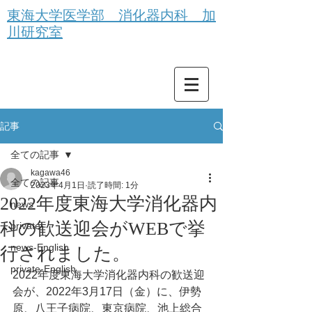
東海大学医学部 消化器内科 加
川研究室
記事
全ての記事
kagawa46
全ての記事
2023年4月1日
読了時間: 1分
2022年度東海大学消化器内
news
科の歓送迎会がWEBで挙
private
news-English
行されました。
private-English
2022年度東海大学消化器内科の歓送迎
会が、2022年3月17日（金）に、伊勢
原、八王子病院、東京病院、池上総合