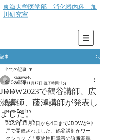
東海大学医学部 消化器内科 加
川研究室
記事
全ての記事
kagawa46
全ての記事
2023年11月17日
読了時間: 1分
JDDW2023で鶴谷講師、広
news
瀬講師、藤澤講師が発表し
private
news-English
ました。
private-English
2023年11月2日から4日までJDDWが神
戸で開催されました。鶴谷講師がワー
クショップ「薬物性肝障害の診断基準