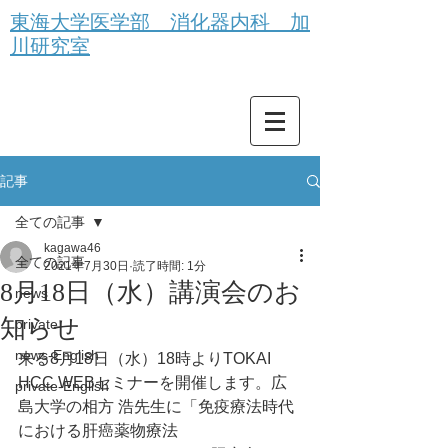
東海大学医学部 消化器内科 加
川研究室
記事
全ての記事
kagawa46
全ての記事
2021年7月30日
読了時間: 1分
8月18日（水）講演会のお
news
知らせ
private
news-English
来る8月18日（水）18時よりTOKAI 
HCC WEBセミナーを開催します。広
private-English
島大学の相方 浩先生に「免疫療法時代
における肝癌薬物療法