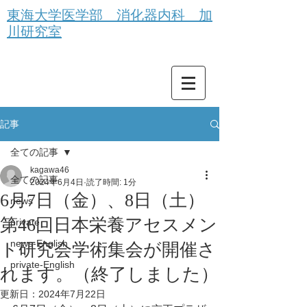
東海大学医学部 消化器内科 加
川研究室
記事
全ての記事
kagawa46
全ての記事
2024年6月4日
読了時間: 1分
6月7日（金）、8日（土）
news
第46回日本栄養アセスメン
private
news-English
ト研究会学術集会が開催さ
private-English
れます。（終了しました）
更新日：
2024年7月22日