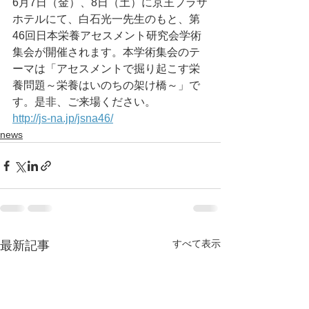
6月7日（金）、8日（土）に京王プラザ
ホテルにて、白石光一先生のもと、第
46回日本栄養アセスメント研究会学術
集会が開催されます。本学術集会のテ
ーマは「
アセスメントで掘り起こす栄
養問題～栄養はいのちの架け橋～」で
す。是非、ご来場ください。
http://js-na.jp/jsna46/
news
すべて表示
最新記事