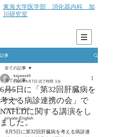
東海大学医学部 消化器内科 加
川研究室
記事
全ての記事
kagawa46
全ての記事
2021年6月7日
読了時間: 1分
6月5日に「第32回肝臓病を
news
考える病診連携の会」で
private
news-English
NAFLDに関する講演をし
private-English
ました。
6月5日に第32回肝臓病を考える病診連