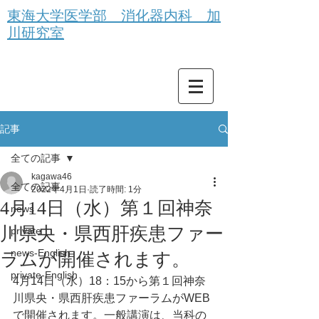
東海大学医学部 消化器内科 加
川研究室
記事
全ての記事
kagawa46
全ての記事
2022年4月1日
読了時間: 1分
4月14日（水）第１回神奈
news
川県央・県西肝疾患ファー
private
news-English
ラムが開催されます。
private-English
4月14日（水）18：15から第１回神奈
川県央・県西肝疾患ファーラムがWEB
で開催されます。一般講演は、当科の