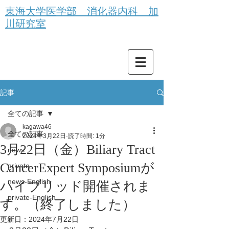
東海大学医学部 消化器内科 加
川研究室
記事
全ての記事
kagawa46
全ての記事
2024年3月22日
読了時間: 1分
3月22日（金）Biliary Tract
news
CancerExpert Symposiumが
private
news-English
ハイブリッド開催されま
private-English
す。（終了しました）
更新日：
2024年7月22日