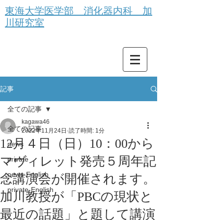
東海大学医学部 消化器内科 加
川研究室
記事
全ての記事
kagawa46
全ての記事
2022年11月24日
読了時間: 1分
12月４日（日）10：00から
news
マヴィレット発売５周年記
private
news-English
念講演会が開催されます。
private-English
加川教授が「PBCの現状と
最近の話題」と題して講演