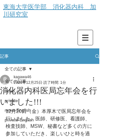
東海大学医学部 消化器内科 加
川研究室
記事
全ての記事
kagawa46
全ての記事
2024年12月25日
読了時間: 1分
消化器内科医局忘年会を行
news
いました!!!
private
news-English
12月20日（金）本厚木で医局忘年会を
行いました。医師、研修医、看護師、
private-English
検査技師、MSW、秘書など多くの方に
参加していただき、楽しいひと時を過