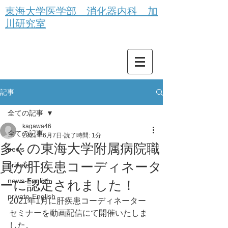
東海大学医学部 消化器内科 加
川研究室
記事
全ての記事
kagawa46
全ての記事
2021年6月7日
読了時間: 1分
多くの東海大学附属病院職
news
員が肝疾患コーディネータ
private
news-English
ーに認定されました！
private-English
2021年1月に肝疾患コーディネーター
セミナーを動画配信にて開催いたしま
した。