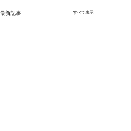
すべて表示
最新記事
Hepatology Research誌に当
教室の論文が採択されま
した